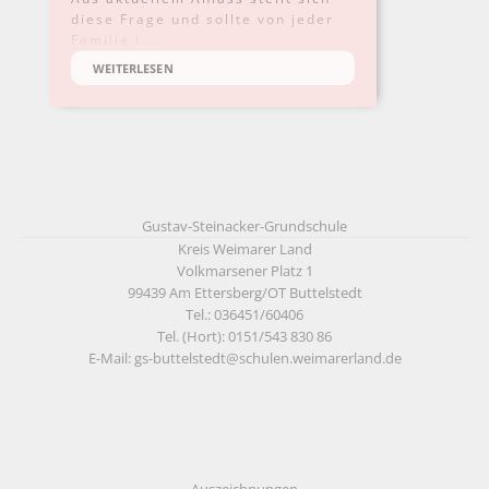
diese Frage und sollte von jeder
Familie i ...
WEITERLESEN
Gustav-Steinacker-Grundschule
Kreis Weimarer Land
Volkmarsener Platz 1
99439 Am Ettersberg/OT Buttelstedt
Tel.: 036451/60406
Tel. (Hort): 0151/543 830 86
E-Mail: gs-buttelstedt@schulen.weimarerland.de
Auszeichnungen